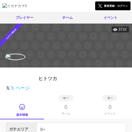
新規登録・ログイン
プレイヤー
チーム
イベント
3732
スカウト受付中
ヒトツカ
𝕏 ページ
0
0
0
0
チーム
イベント
基本情報
ガチエリア
B+