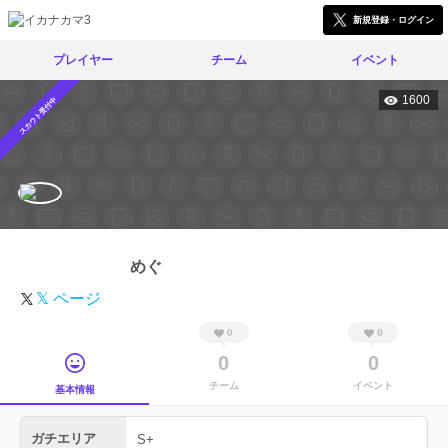
新規登録・ログイン
プレイヤー
チーム
イベント
1600
スカウト受付中
めぐ
𝕏 ページ
0
0
0
0
チーム
イベント
基本情報
ガチエリア
S+