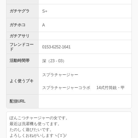
ガチヤグラ
S+
ガチホコ
A
ガチアサリ
フレンドコー
0153-6252-1641
ド
活動時間帯
深（23 - 03）
スプラチャージャー
よく使うブキ
スプラチャージャーコラボ
14式竹筒銃・甲
配信URL
ぽんこつチャージャーの女です。
最近は洗濯機も使ってます。
たのしく遊びたいです。
よろしくおねがいしますヽ(´ｴ`)ﾉ