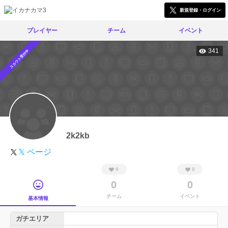
新規登録・ログイン
プレイヤー
チーム
イベント
341
スカウト受付中
2k2kb
𝕏 ページ
0
0
0
0
チーム
イベント
基本情報
ガチエリア