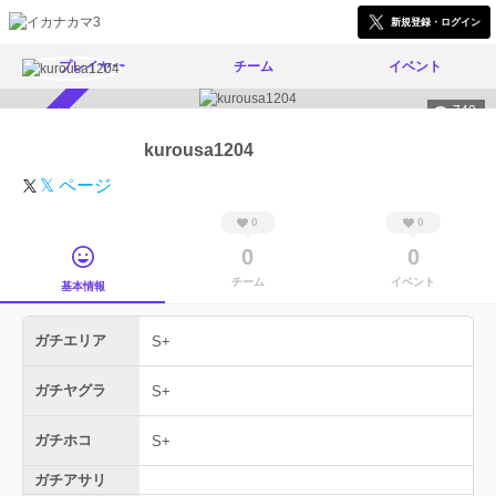
新規登録・ログイン
プレイヤー
チーム
イベント
740
スカウト受付中
kurousa1204
𝕏 ページ
0
0
0
0
チーム
イベント
基本情報
ガチエリア
S+
ガチヤグラ
S+
ガチホコ
S+
ガチアサリ