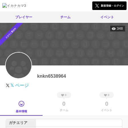
新規登録・ログイン
プレイヤー
チーム
イベント
348
スカウト受付中
knkn6538964
𝕏 ページ
0
0
0
0
チーム
イベント
基本情報
ガチエリア