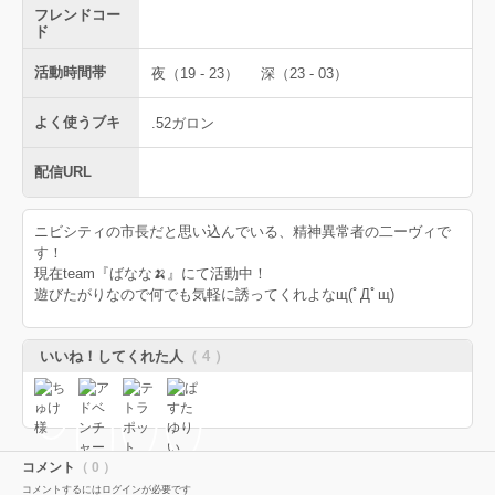
フレンドコー
ド
活動時間帯
夜（19 - 23）
深（23 - 03）
よく使うブキ
.52ガロン
配信URL
ニビシティの市長だと思い込んでいる、精神異常者の二ーヴィで
す！
現在team『ばなな🍌』にて活動中！
遊びたがりなので何でも気軽に誘ってくれよなщ(ﾟДﾟщ)
いいね！してくれた人
（ 4 ）
コメント
（ 0 ）
コメントするにはログインが必要です