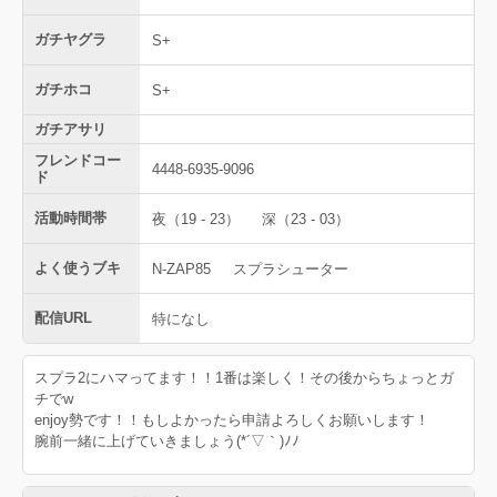
ガチヤグラ
S+
ガチホコ
S+
ガチアサリ
フレンドコー
4448-6935-9096
ド
活動時間帯
夜（19 - 23）
深（23 - 03）
よく使うブキ
N-ZAP85
スプラシューター
配信URL
特になし
スプラ2にハマってます！！1番は楽しく！その後からちょっとガ
チでw
enjoy勢です！！もしよかったら申請よろしくお願いします！
腕前一緒に上げていきましょう(*´▽｀)ﾉﾉ