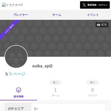
新規登録・ログイン
プレイヤー
チーム
イベント
474
スカウト受付中
suika_spl2
𝕏 ページ
2
0
1
0
チーム
イベント
基本情報
ガチエリア
S+