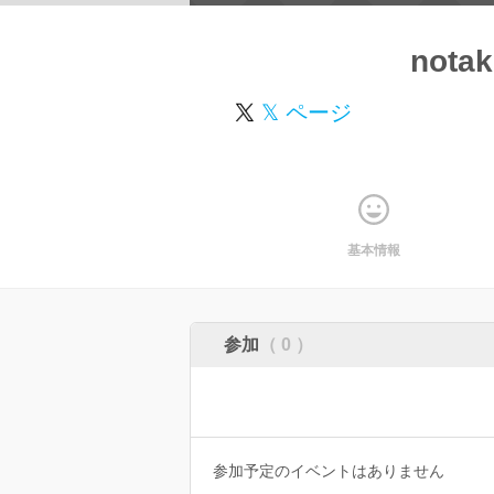
notak
𝕏 ページ
基本情報
参加
（ 0 ）
参加予定のイベントはありません