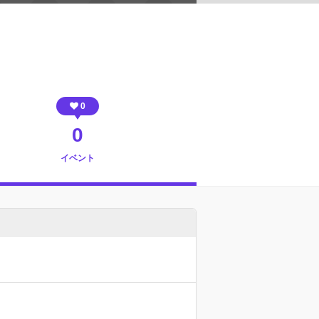
0
0
イベント