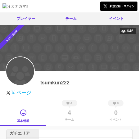
新規登録・ログイン
プレイヤー
チーム
イベント
646
スカウト受付中
tsumkun222
𝕏 ページ
4
0
4
0
チーム
イベント
基本情報
ガチエリア