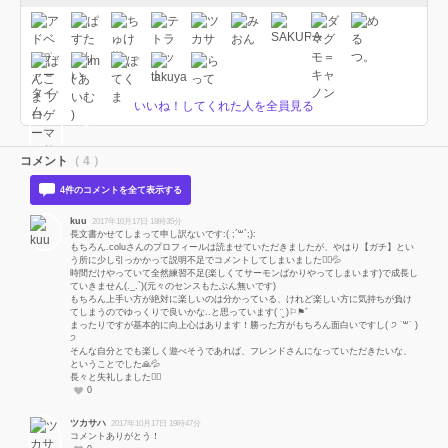
いいね！してくれた人を全員見る
コメント
（ 4 ）
4件のコメントを全て表示する
kuu
2017年10月17日 18時35分
長文書かせてしまって申し訳ないです:( ;´꒳`;):
もちろん.coluさんのプロフィールは読ませていただきましたが、やはり【ガチ】とい
う所に少し引っかかって説明不足でコメントしてしまいました🙇‍♀️💦
時間だけやっていて全然練習不足(楽しくてサーモンばかりやってしまいます)で成長し
ていきません(._.`)(元々のセンスもたぶん無いです)
もちろん上手い方が絶対に楽しいのは分かっている、けれど楽しい方に気持ちが負け
てしまうのでゆっくりで良いかな..と思っています( ¨̮ )⚐⚑ﾞ
まったりですが基本的に向上心はあります！勝った方がもちろん面白いですし( ੭ ˙꒳​˙ )
੭
そんな自分とでも楽しく遊べそうであれば、フレンドさんになっていただきたいな、
ということでした🙏💦
長々と失礼しました🙇‍♀️
0
ツカサハ
2017年10月17日 19時47分
コメントありがとう！