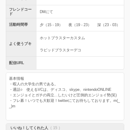
フレンドコー
DMにて
ド
活動時間帯
夕（15 - 19）
夜（19 - 23）
深（23 - 03）
ホットブラスターカスタム
よく使うブキ
ラピッドブラスターデコ
配信URL
基本情報
・暇人の大学生の男である。
・通話○ 使えるVCは、ディスコ、skype、nintendoONLINE
・エンジョイとガチの両立...したいけど圧倒的エンジョイ勢(笑)
・フレ募！いつでも大歓迎！twitterにてお待ちしております。m(_
_)m
いいね！してくれた人
（ 15 ）