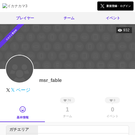
新規登録・ログイン
プレイヤー
チーム
イベント
932
スカウト受付中
msr_fable
𝕏 ページ
76
0
1
0
チーム
イベント
基本情報
ガチエリア