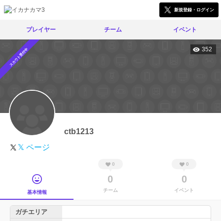
新規登録・ログイン
プレイヤー
チーム
イベント
352
スカウト受付中
ctb1213
𝕏 ページ
0
0
0
0
チーム
イベント
基本情報
ガチエリア