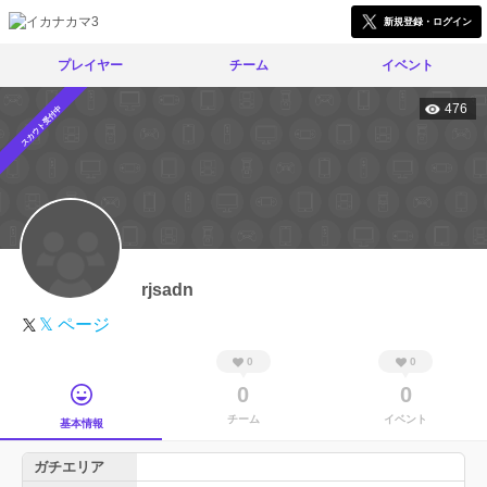
新規登録・ログイン
プレイヤー
チーム
イベント
476
スカウト受付中
rjsadn
𝕏 ページ
0
0
0
0
チーム
イベント
基本情報
ガチエリア