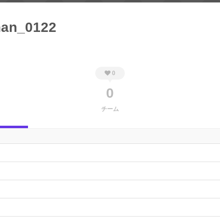
han_0122
0
0
チーム