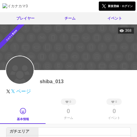
新規登録・ログイン
プレイヤー
チーム
イベント
368
スカウト受付中
shiba_013
𝕏 ページ
0
0
0
0
チーム
イベント
基本情報
ガチエリア