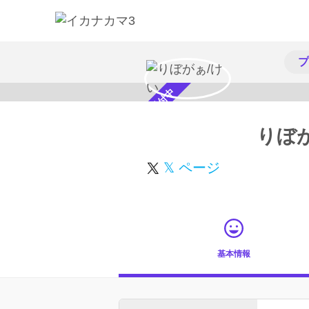
プ
スカウト受付中
りぼ
𝕏 ページ
基本情報