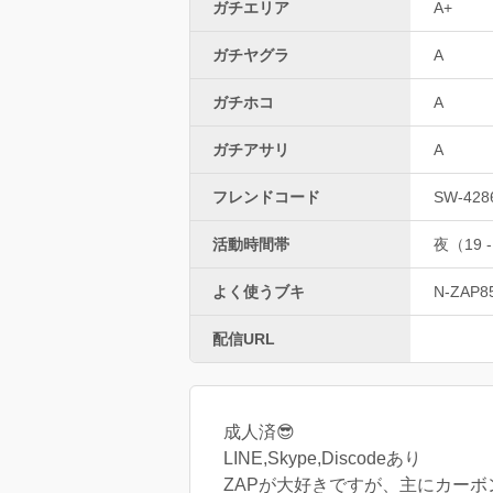
ガチエリア
A+
ガチヤグラ
A
ガチホコ
A
ガチアサリ
A
フレンドコード
SW-428
活動時間帯
夜（19 -
よく使うブキ
N-ZAP8
配信URL
成人済😎
LINE,Skype,Discodeあり
ZAPが大好きですが、主にカー