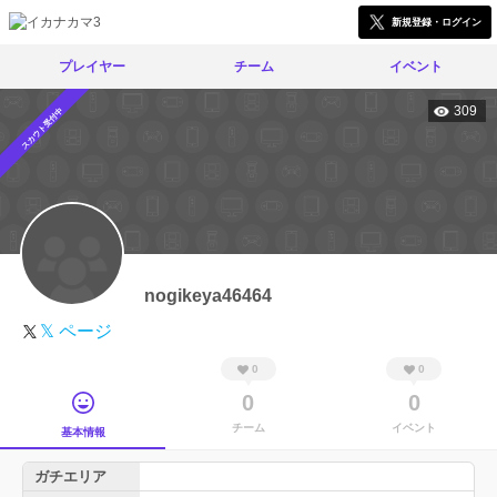
新規登録・ログイン
プレイヤー
チーム
イベント
309
スカウト受付中
nogikeya46464
𝕏 ページ
0
0
0
0
チーム
イベント
基本情報
ガチエリア