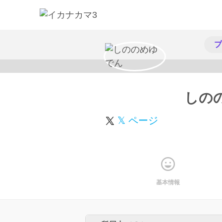
プ
しの
𝕏 ページ
基本情報