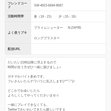
フレンドコー
SW-4923-6694-8687
ド
活動時間帯
夜（19 - 23）
夕（15 - 19）
プライムシューター
N-ZAP85
よく使うブキ
ロングブラスター
配信URL
だいたい21時以降に浮上するので
時間が合う方ぜひ一緒に遊びましょ♪
ガチマかバイト多めです。
フレさんいたらナワバリに乱入します(ﾉ*°▽°)ﾉ
どこかでお会いしたら
よろしくしてやってくださいませ☆
一緒にプレイできなくても、
Twitterでわいわいできたら嬉しいです☺️