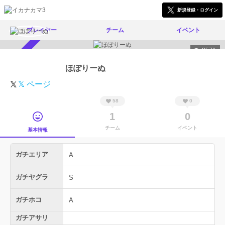
新規登録・ログイン
プレイヤー
チーム
イベント
8571
スカウト受付中
ほぽりーぬ
𝕏 ページ
58
0
1
0
チーム
イベント
基本情報
ガチエリア
A
ガチヤグラ
S
ガチホコ
A
ガチアサリ