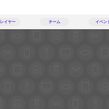
レイヤー
チーム
イベン