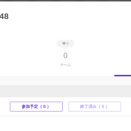
48
0
0
チーム
参加予定（ 0 ）
終了済み（ 0 ）