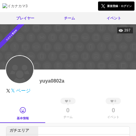
新規登録・ログイン
プレイヤー
チーム
イベント
397
スカウト受付中
yuya0802a
𝕏 ページ
0
0
0
0
チーム
イベント
基本情報
ガチエリア