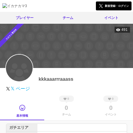
新規登録・ログイン
プレイヤー
チーム
イベント
491
スカウト受付中
kkkaaarrraaass
𝕏 ページ
0
0
0
0
チーム
イベント
基本情報
ガチエリア