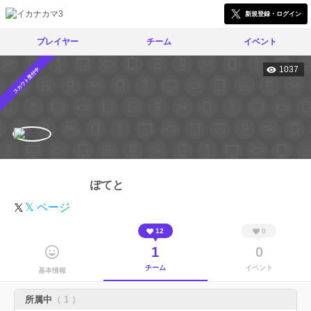
新規登録・ログイン
プレイヤー
チーム
イベント
1037
スカウト受付中
ぽてと
𝕏 ページ
12
0
1
0
チーム
イベント
基本情報
所属中
（ 1 ）