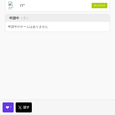
ƒƒ*
エンジョイ
申請中
（ 0 ）
申請中のチームはありません
話す
7