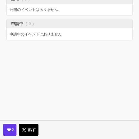
公開のイベントはありません
申請中
（ 0 ）
申請中のイベントはありません
話す
5