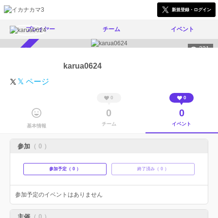
新規登録・ログイン
プレイヤー
チーム
イベント
331
スカウト受付中
karua0624
𝕏 ページ
0
0
0
0
チーム
イベント
基本情報
参加
（ 0 ）
参加予定（ 0 ）
終了済み（ 0 ）
参加予定のイベントはありません
主催
（ 0 ）