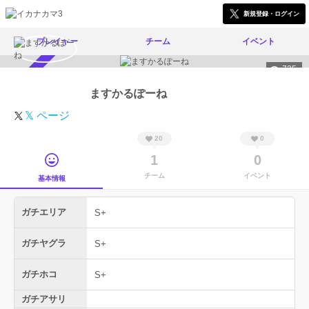
新規登録・ログイン
プレイヤー
チーム
イベント
725
スカウト受付中
ますかるぽーね
𝕏 ページ
20
0
1
0
チーム
イベント
基本情報
ガチエリア
S+
ガチヤグラ
S+
ガチホコ
S+
ガチアサリ