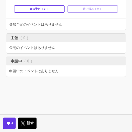
参加予定（ 0 ）
終了済み（ 0 ）
参加予定のイベントはありません
主催
（ 0 ）
公開のイベントはありません
申請中
（ 0 ）
申請中のイベントはありません
話す
4