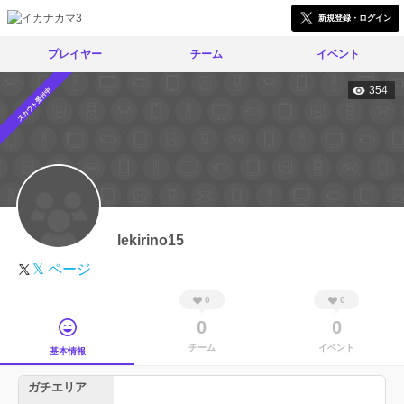
新規登録・ログイン
プレイヤー
チーム
イベント
354
スカウト受付中
lekirino15
𝕏 ページ
0
0
0
0
チーム
イベント
基本情報
ガチエリア