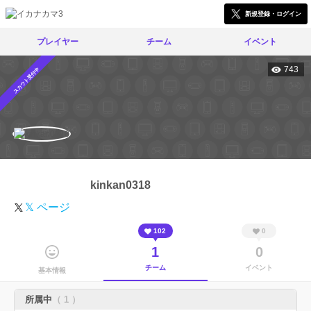
新規登録・ログイン
プレイヤー
チーム
イベント
743
スカウト受付中
kinkan0318
𝕏 ページ
102
0
1
0
チーム
イベント
基本情報
所属中
（ 1 ）