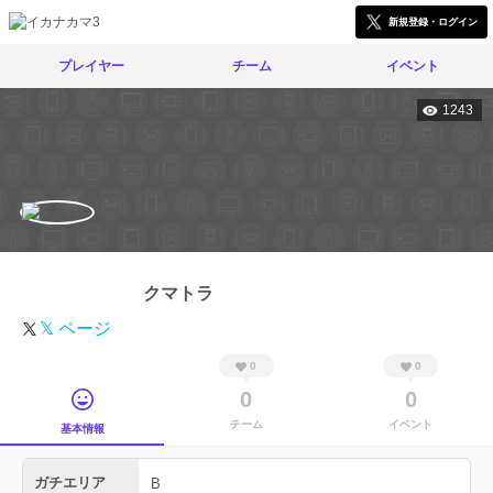
新規登録・ログイン
プレイヤー
チーム
イベント
1243
クマトラ
𝕏 ページ
0
0
0
0
チーム
イベント
基本情報
ガチエリア
B