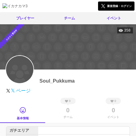
新規登録・ログイン
プレイヤー
チーム
イベント
358
スカウト受付中
Soul_Pukkuma
𝕏 ページ
0
0
0
0
チーム
イベント
基本情報
ガチエリア