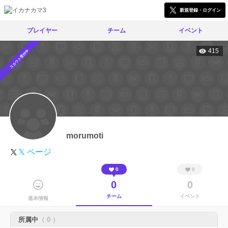
新規登録・ログイン
プレイヤー
チーム
イベント
415
スカウト受付中
morumoti
𝕏 ページ
0
0
0
0
チーム
イベント
基本情報
所属中
（ 0 ）