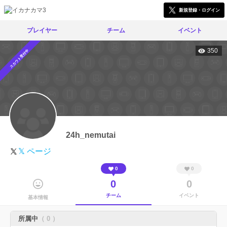
新規登録・ログイン
プレイヤー
チーム
イベント
350
スカウト受付中
24h_nemutai
𝕏 ページ
0
0
0
0
チーム
イベント
基本情報
所属中
（ 0 ）