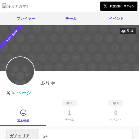
新規登録・ログイン
プレイヤー
チーム
イベント
514
スカウト受付中
ふりゃ
𝕏 ページ
0
0
1
0
チーム
イベント
基本情報
ガチエリア
S+