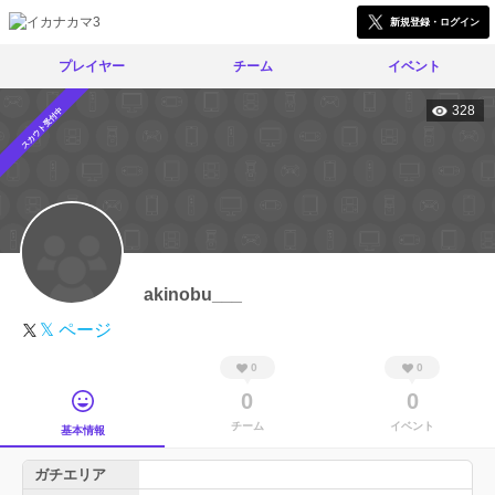
新規登録・ログイン
プレイヤー
チーム
イベント
328
スカウト受付中
akinobu___
𝕏 ページ
0
0
0
0
チーム
イベント
基本情報
ガチエリア