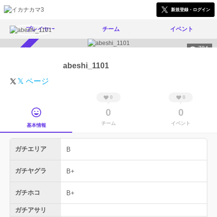
新規登録・ログイン
プレイヤー
チーム
イベント
784
スカウト受付中
abeshi_1101
𝕏 ページ
0
0
0
0
チーム
イベント
基本情報
ガチエリア
B
ガチヤグラ
B+
ガチホコ
B+
ガチアサリ