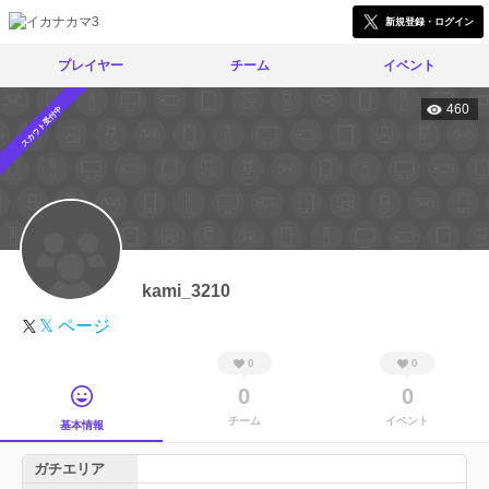
新規登録・ログイン
プレイヤー
チーム
イベント
460
スカウト受付中
kami_3210
𝕏 ページ
0
0
0
0
チーム
イベント
基本情報
ガチエリア