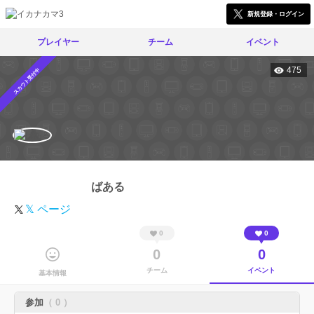
新規登録・ログイン
プレイヤー
チーム
イベント
475
スカウト受付中
ばある
𝕏 ページ
0
0
0
0
チーム
イベント
基本情報
参加
（ 0 ）