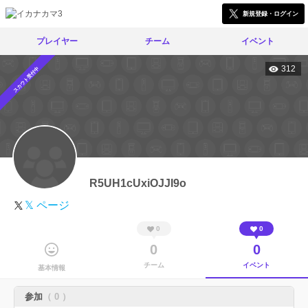
新規登録・ログイン
プレイヤー
チーム
イベント
312
スカウト受付中
R5UH1cUxiOJJI9o
𝕏 ページ
0
0
0
0
チーム
イベント
基本情報
参加
（ 0 ）