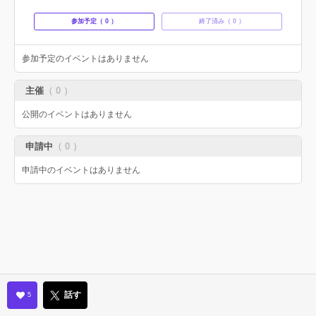
参加予定（ 0 ）
終了済み（ 0 ）
参加予定のイベントはありません
主催
（ 0 ）
公開のイベントはありません
申請中
（ 0 ）
申請中のイベントはありません
話す
5