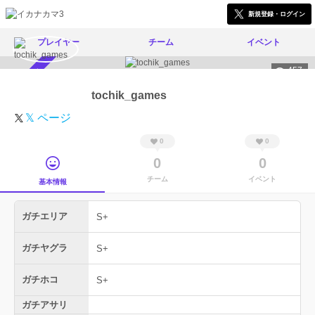
新規登録・ログイン
プレイヤー
チーム
イベント
457
スカウト受付中
tochik_games
𝕏 ページ
0
0
0
0
チーム
イベント
基本情報
ガチエリア
S+
ガチヤグラ
S+
ガチホコ
S+
ガチアサリ