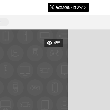
新規登録・ログイン
ト
455