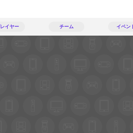
レイヤー
チーム
イベン