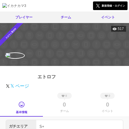
新規登録・ログイン
プレイヤー
チーム
イベント
517
スカウト受付中
エトロフ
𝕏 ページ
0
0
0
0
チーム
イベント
基本情報
ガチエリア
S+