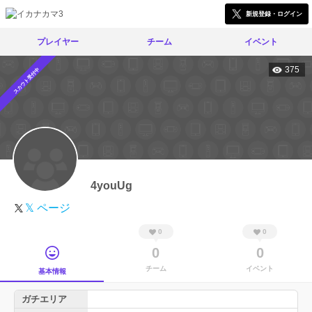
新規登録・ログイン
プレイヤー
チーム
イベント
375
スカウト受付中
4youUg
𝕏 ページ
0
0
0
0
チーム
イベント
基本情報
ガチエリア