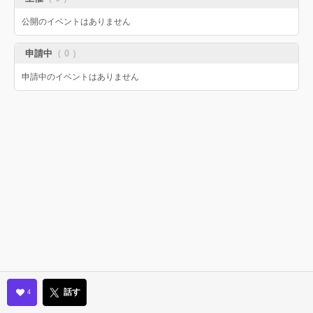
公開のイベントはありません
申請中
（ 0 ）
申請中のイベントはありません
話す
4