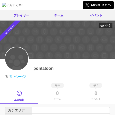
新規登録・ログイン
プレイヤー
チーム
イベント
446
スカウト受付中
pontatoon
𝕏 ページ
0
0
0
0
チーム
イベント
基本情報
ガチエリア