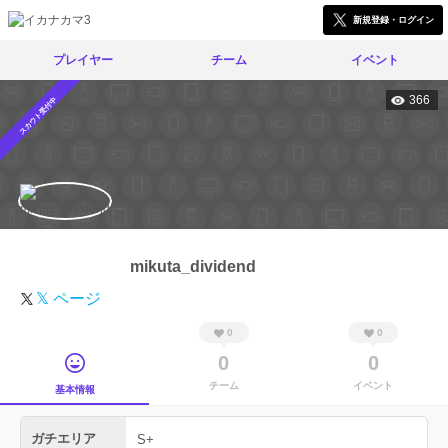
新規登録・ログイン
プレイヤー
チーム
イベント
366
スカウト受付中
mikuta_dividend
𝕏 ページ
0
0
0
0
チーム
イベント
基本情報
ガチエリア
S+