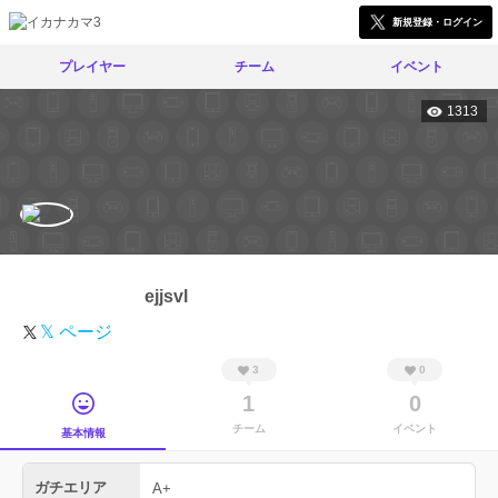
新規登録・ログイン
プレイヤー
チーム
イベント
1313
ejjsvl
𝕏 ページ
3
0
1
0
チーム
イベント
基本情報
ガチエリア
A+