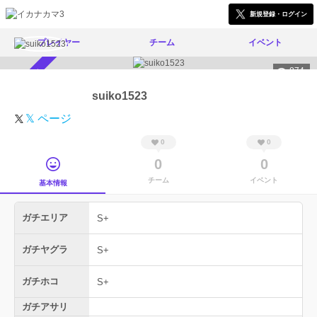
新規登録・ログイン
プレイヤー
チーム
イベント
874
スカウト受付中
suiko1523
𝕏 ページ
0
0
0
0
チーム
イベント
基本情報
ガチエリア
S+
ガチヤグラ
S+
ガチホコ
S+
ガチアサリ