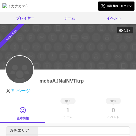
新規登録・ログイン
プレイヤー
チーム
イベント
517
スカウト受付中
mcbaAJNalNVTkrp
𝕏 ページ
1
0
1
0
チーム
イベント
基本情報
ガチエリア