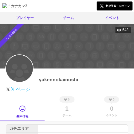
新規登録・ログイン
プレイヤー
チーム
イベント
543
スカウト受付中
yakennokainushi
𝕏 ページ
0
0
1
0
チーム
イベント
基本情報
ガチエリア