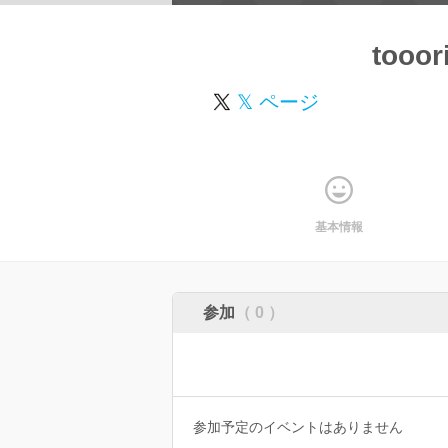
tooor
𝕏 ページ
基本情報
参加
（ 0 ）
参加予定のイベントはありません